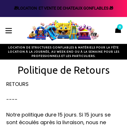
🎁LOCATION  ET VENTE DE CHATEAUX GONFLABLES 🎁
Passer
au
0
P
P
contenu
développer/réduire
LOCATION DE STRUCTURES GONFLABLES & MATÉRIELS POUR LA FÊTE
LOCATION À LA JOURNÉE, AU WEEK-END OU À LA SEMAINE POUR LES
PROFESSIONNELS ET LES PARTICULIERS.
Politique de Retours
RETOURS
----
Notre politique dure 15 jours. Si 15 jours se
sont écoulés après la livraison, nous ne