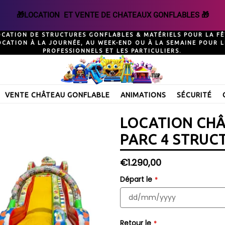
🎁LOCATION  ET VENTE DE CHATEAUX GONFLABLES 🎁
OCATION DE STRUCTURES GONFLABLES & MATÉRIELS POUR LA FÊ
OCATION À LA JOURNÉE, AU WEEK-END OU À LA SEMAINE POUR L
PROFESSIONNELS ET LES PARTICULIERS.
VENTE CHÂTEAU GONFLABLE
ANIMATIONS
SÉCURITÉ
LOCATION CHÂ
PARC 4 STRUC
Prix
€1.290,00
régulier
Départ le
Retour le