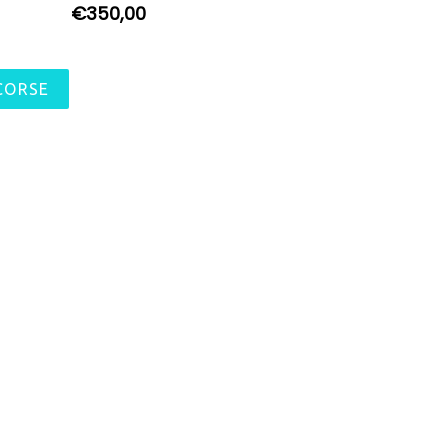
Prix
€350,00
régulier
CORSE