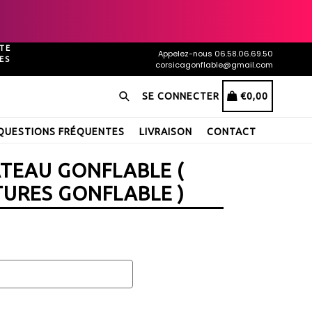
TE
Appelez-nous 06.58.06.69.50
ES
corsicagonflable@gmail.com
Recherche
PANIER
PANIER
SE CONNECTER
€0,00
QUESTIONS FRÉQUENTES
LIVRAISON
CONTACT
TEAU GONFLABLE (
TURES GONFLABLE )