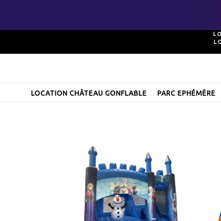
Passer
L
L
au
contenu
LOCATION CHÂTEAU GONFLABLE
PARC EPHÉMÈRE