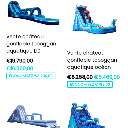
Vente château
gonflable toboggan
aquatique L10
Vente château
gonflable toboggan
Prix
€19.790,00
aquatique océan
régulier
€16.560,00
Prix
ÉCONOMISEZ €3.230,00
€6.258,00
€5.469,00
régulier
ÉCONOMISEZ €789,00