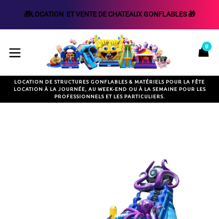
🎁LOCATION  ET VENTE DE CHATEAUX GONFLABLES 🎁
Passer
au
0
P
P
contenu
développer/réduire
LOCATION DE STRUCTURES GONFLABLES & MATÉRIELS POUR LA FÊTE
LOCATION À LA JOURNÉE, AU WEEK-END OU À LA SEMAINE POUR LES
PROFESSIONNELS ET LES PARTICULIERS.