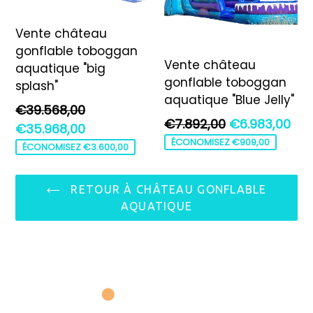
Vente château
gonflable toboggan
Vente château
aquatique "big
gonflable toboggan
splash"
aquatique "Blue Jelly"
Prix
€39.568,00
Prix
€7.892,00
€6.983,00
régulier
€35.968,00
régulier
ÉCONOMISEZ €909,00
ÉCONOMISEZ €3.600,00
RETOUR À CHÂTEAU GONFLABLE
AQUATIQUE