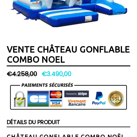
VENTE CHÂTEAU GONFLABLE
COMBO NOEL
Prix
€4.258,00
€3.490,00
régulier
DÉTAILS DU PRODUIT
CHÂTEAU GONFLABLE COMBO NOËL