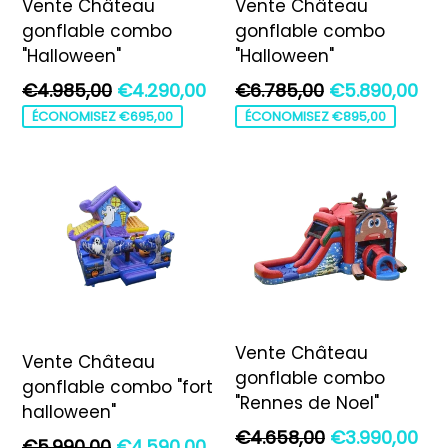
Vente Château
Vente Château
gonflable combo
gonflable combo
"Halloween"
"Halloween"
Prix
Prix
€4.985,00
€4.290,00
€6.785,00
€5.890,00
régulier
régulier
ÉCONOMISEZ €695,00
ÉCONOMISEZ €895,00
Vente Château
Vente Château
gonflable combo
gonflable combo "fort
"Rennes de Noel"
halloween"
Prix
€4.658,00
€3.990,00
Prix
€5.990,00
€4.590,00