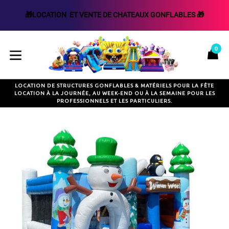
🎁LOCATION  ET VENTE DE CHATEAUX GONFLABLES 🎁
Passer
au
0
P
P
contenu
développer/réduire
LOCATION DE STRUCTURES GONFLABLES & MATÉRIELS POUR LA FÊTE
LOCATION À LA JOURNÉE, AU WEEK-END OU À LA SEMAINE POUR LES
PROFESSIONNELS ET LES PARTICULIERS.