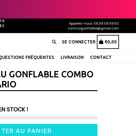
TE
Appelez-nous 06.58.06.69.50
ES
corsicagonflable@gmail.com
Recherche
PANIER
PANIER
SE CONNECTER
€0,00
QUESTIONS FRÉQUENTES
LIVRAISON
CONTACT
AU GONFLABLE COMBO
RIO
EN STOCK !
TER AU PANIER