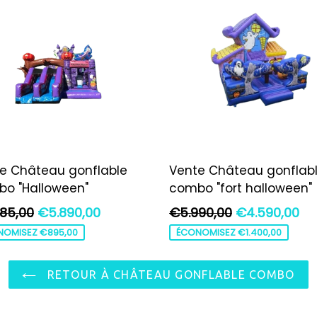
e Château gonflable
Vente Château gonflab
o "Halloween"
combo "fort halloween"
Prix
85,00
€5.890,00
€5.990,00
€4.590,00
ier
régulier
NOMISEZ €895,00
ÉCONOMISEZ €1.400,00
RETOUR À CHÂTEAU GONFLABLE COMBO