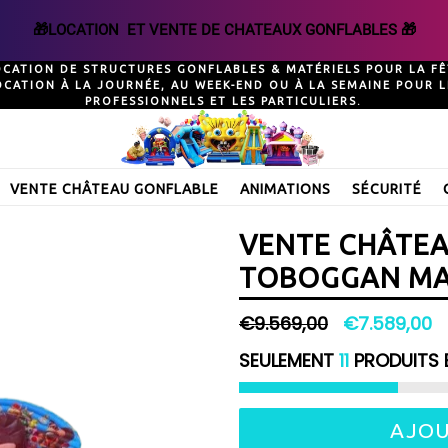
🎁LOCATION  ET VENTE DE CHATEAUX GONFLABLES 🎁
OCATION DE STRUCTURES GONFLABLES & MATÉRIELS POUR LA FÊ
OCATION À LA JOURNÉE, AU WEEK-END OU À LA SEMAINE POUR L
PROFESSIONNELS ET LES PARTICULIERS.
VENTE CHÂTEAU GONFLABLE
ANIMATIONS
SÉCURITÉ
VENTE CHÂTE
TOBOGGAN MA
Prix
€9.569,00
€7.589,00
régulier
SEULEMENT
11
PRODUITS 
AJOU