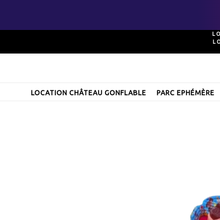
Passer
L
L
au
contenu
LOCATION CHÂTEAU GONFLABLE
PARC EPHÉMÈRE