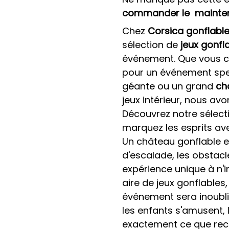
commander le
mainte
Chez
Corsica gonflabl
sélection de
jeux gonfl
événement. Que vous c
pour un événement spe
géante ou un grand
ch
jeux intérieur, nous av
Découvrez notre sélec
marquez les esprits av
Un château gonflable es
d'escalade, les obstac
expérience unique à n'
aire de jeux gonflables
événement sera inoublia
les enfants s'amusent, l
exactement ce que reche