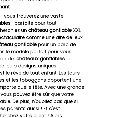
nant
e
, vous trouverez une vaste
ables
parfaits pour tout
herchiez un
château gonflable
XXL
ctaculaire comme une aire de jeux
âteau gonflable
pour un parc de
ons le modèle parfait pour vous.
tion de
châteaux gonflables
et
ec leurs designs uniques.
t le rêve de tout enfant. Les tours
les et les toboggans apportent une
importe quelle fête. Avec une grande
, vous pouvez être sûr que votre
ble. De plus, n'oubliez pas que si
es parents aussi ! Et c'est
rchez votre client ! Alors