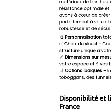
matériaux de très haute
résistance optimale et 
avons à cœur de créer 
parfaitement à vos att
robustesse et de sécuri
🎨
Personnalisation tot
✅
Choix du visuel
– Coul
structure unique à votr
📏
Dimensions sur mes
votre espace et à vos 
🎢
Options ludiques
– I
toboggans, des tunnels
Disponibilité et 
France