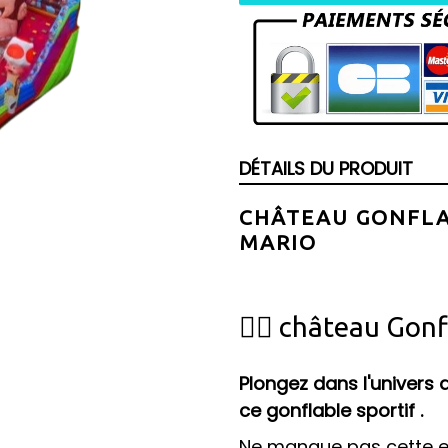
DÉTAILS DU PRODUIT
CHÂTEAU GONFL
MARIO
🦸‍♂️ château Gonfl
Plongez dans l'univers
ce gonflable sportif
.
Ne manque pas cette e