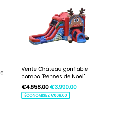
Vente Château gonflable
le
combo "Rennes de Noel"
Prix
€4.658,00
€3.990,00
régulier
ÉCONOMISEZ €668,00