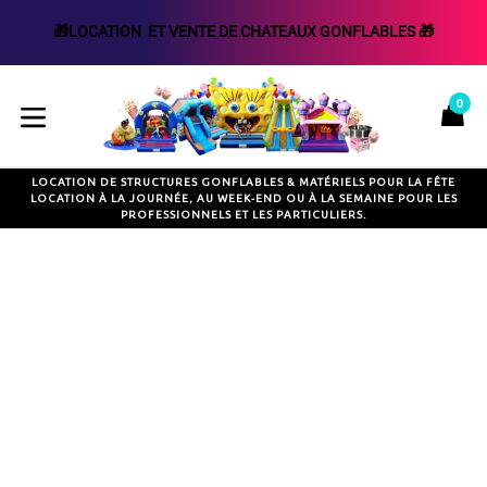
🎁LOCATION  ET VENTE DE CHATEAUX GONFLABLES 🎁
Passer
au
0
P
P
contenu
développer/réduire
LOCATION DE STRUCTURES GONFLABLES & MATÉRIELS POUR LA FÊTE
LOCATION À LA JOURNÉE, AU WEEK-END OU À LA SEMAINE POUR LES
PROFESSIONNELS ET LES PARTICULIERS.