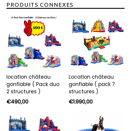
PRODUITS CONNEXES
location château
Location château
gonflable ( Pack duo
gonflable ( pack 7
2 structures )
structures )
Prix
Prix
€490,00
€1.990,00
régulier
régulier