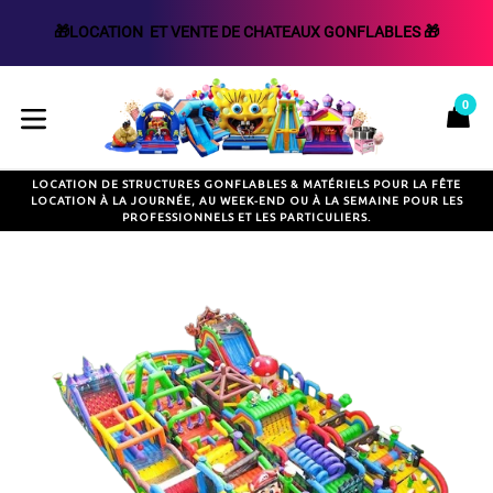
🎁LOCATION  ET VENTE DE CHATEAUX GONFLABLES 🎁
Passer
au
0
P
P
contenu
développer/réduire
LOCATION DE STRUCTURES GONFLABLES & MATÉRIELS POUR LA FÊTE
LOCATION À LA JOURNÉE, AU WEEK-END OU À LA SEMAINE POUR LES
PROFESSIONNELS ET LES PARTICULIERS.