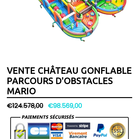
VENTE CHÂTEAU GONFLABLE
PARCOURS D'OBSTACLES
MARIO
Prix
€124.578,00
€98.569,00
régulier