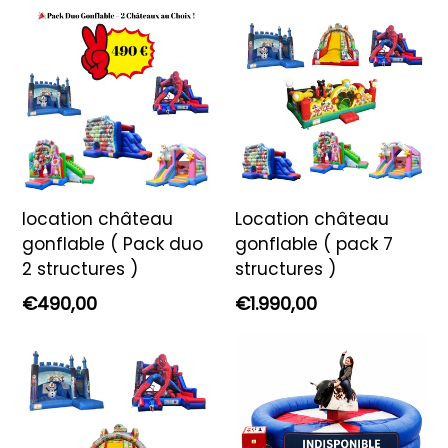
location château
Location château
gonflable ( Pack duo
gonflable ( pack 7
2 structures )
structures )
Prix
Prix
€490,00
€1.990,00
régulier
régulier