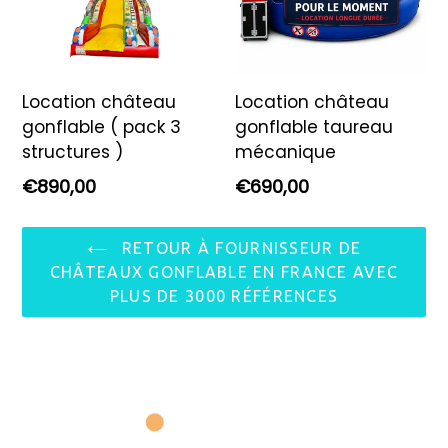
Location château
Location château
gonflable ( pack 3
gonflable taureau
structures )
mécanique
Prix
Prix
€890,00
€690,00
régulier
régulier
RETOUR À FOURNISSEUR DE
CHÂTEAUX GONFLABLE EN FRANCE AVEC
PLUS DE 3000 RÉFÉRENCES