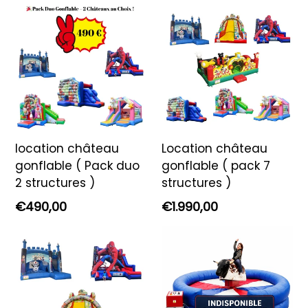
location château
Location château
gonflable ( Pack duo
gonflable ( pack 7
2 structures )
structures )
Prix
Prix
€490,00
€1.990,00
régulier
régulier