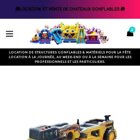
🎁LOCATION  ET VENTE DE CHATEAUX GONFLABLES 🎁
Passer
au
0
P
P
contenu
développer/réduire
LOCATION DE STRUCTURES GONFLABLES & MATÉRIELS POUR LA FÊTE
LOCATION À LA JOURNÉE, AU WEEK-END OU À LA SEMAINE POUR LES
PROFESSIONNELS ET LES PARTICULIERS.