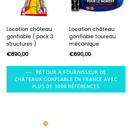
Location château
Location château
gonflable ( pack 3
gonflable taureau
structures )
mécanique
Prix
Prix
€890,00
€690,00
régulier
régulier
RETOUR À FOURNISSEUR DE
CHÂTEAUX GONFLABLE EN FRANCE AVEC
PLUS DE 3000 RÉFÉRENCES