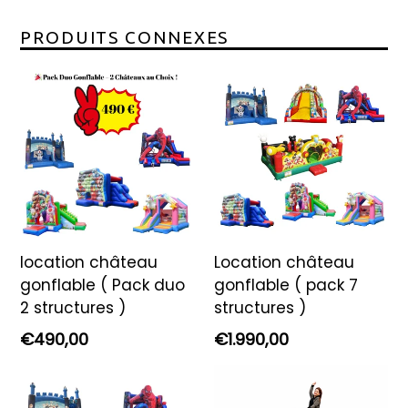
PRODUITS CONNEXES
location château
Location château
gonflable ( Pack duo
gonflable ( pack 7
2 structures )
structures )
Prix
Prix
€490,00
€1.990,00
régulier
régulier