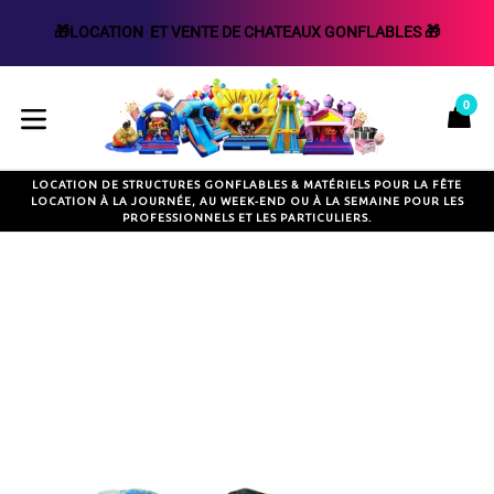
🎁LOCATION  ET VENTE DE CHATEAUX GONFLABLES 🎁
Passer
au
0
P
P
contenu
développer/réduire
LOCATION DE STRUCTURES GONFLABLES & MATÉRIELS POUR LA FÊTE
LOCATION À LA JOURNÉE, AU WEEK-END OU À LA SEMAINE POUR LES
PROFESSIONNELS ET LES PARTICULIERS.