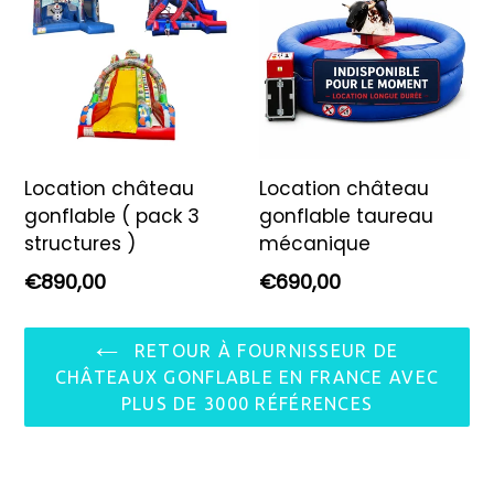
Location château
Location château
gonflable ( pack 3
gonflable taureau
structures )
mécanique
Prix
Prix
€890,00
€690,00
régulier
régulier
RETOUR À FOURNISSEUR DE
CHÂTEAUX GONFLABLE EN FRANCE AVEC
PLUS DE 3000 RÉFÉRENCES