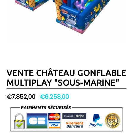
VENTE CHÂTEAU GONFLABLE
MULTIPLAY "SOUS-MARINE"
Prix
€7.852,00
€6.258,00
régulier