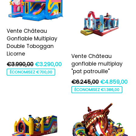
Vente Château
Gonflable Multiplay
Double Toboggan
Licorne
Vente Château
Prix
gonflable multiplay
€3.990,00
€3.290,00
régulier
"pat patrouille"
ÉCONOMISEZ €700,00
Prix
€6.245,00
€4.859,00
régulier
ÉCONOMISEZ €1.386,00