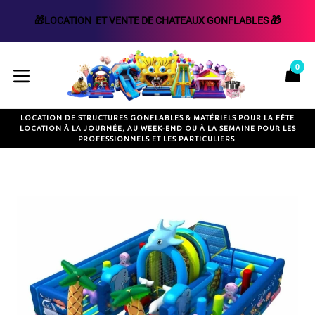
🎁LOCATION  ET VENTE DE CHATEAUX GONFLABLES 🎁
Passer
au
0
P
P
contenu
développer/réduire
LOCATION DE STRUCTURES GONFLABLES & MATÉRIELS POUR LA FÊTE
LOCATION À LA JOURNÉE, AU WEEK-END OU À LA SEMAINE POUR LES
PROFESSIONNELS ET LES PARTICULIERS.