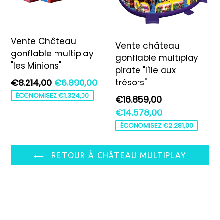
Vente Château
Vente château
gonflable multiplay
gonflable multiplay
"les Minions"
pirate "l'ile aux
Prix
trésors"
€8.214,00
€6.890,00
régulier
ÉCONOMISEZ €1.324,00
Prix
€16.859,00
régulier
€14.578,00
ÉCONOMISEZ €2.281,00
RETOUR À CHÂTEAU MULTIPLAY