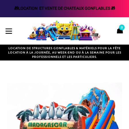
🎁LOCATION  ET VENTE DE CHATEAUX GONFLABLES 🎁
Passer
au
0
P
P
contenu
développer/réduire
LOCATION DE STRUCTURES GONFLABLES & MATÉRIELS POUR LA FÊTE
LOCATION À LA JOURNÉE, AU WEEK-END OU À LA SEMAINE POUR LES
PROFESSIONNELS ET LES PARTICULIERS.