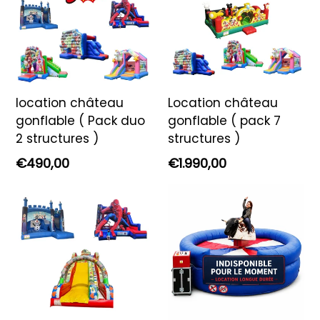
location château
Location château
gonflable ( Pack duo
gonflable ( pack 7
2 structures )
structures )
Prix
Prix
€490,00
€1.990,00
régulier
régulier