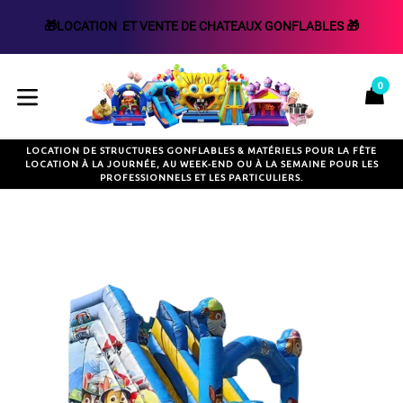
🎁LOCATION  ET VENTE DE CHATEAUX GONFLABLES 🎁
Passer
au
0
P
P
contenu
développer/réduire
LOCATION DE STRUCTURES GONFLABLES & MATÉRIELS POUR LA FÊTE
LOCATION À LA JOURNÉE, AU WEEK-END OU À LA SEMAINE POUR LES
PROFESSIONNELS ET LES PARTICULIERS.