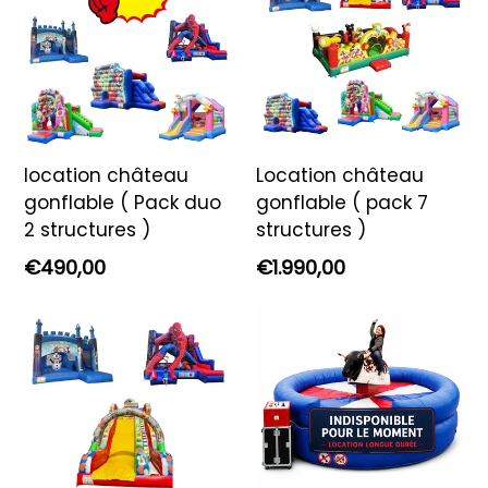
location château
Location château
gonflable ( Pack duo
gonflable ( pack 7
2 structures )
structures )
Prix
Prix
€490,00
€1.990,00
régulier
régulier