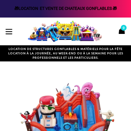
🎁LOCATION  ET VENTE DE CHATEAUX GONFLABLES 🎁
Passer
au
0
P
P
contenu
développer/réduire
LOCATION DE STRUCTURES GONFLABLES & MATÉRIELS POUR LA FÊTE
LOCATION À LA JOURNÉE, AU WEEK-END OU À LA SEMAINE POUR LES
PROFESSIONNELS ET LES PARTICULIERS.