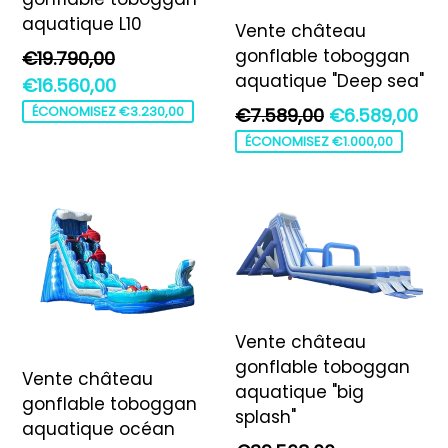
aquatique L10
Vente château
gonflable toboggan
Prix
€19.790,00
aquatique "Deep sea"
régulier
€16.560,00
Prix
ÉCONOMISEZ €3.230,00
€7.589,00
€6.589,00
régulier
ÉCONOMISEZ €1.000,00
Vente château
gonflable toboggan
Vente château
aquatique "big
gonflable toboggan
splash"
aquatique océan