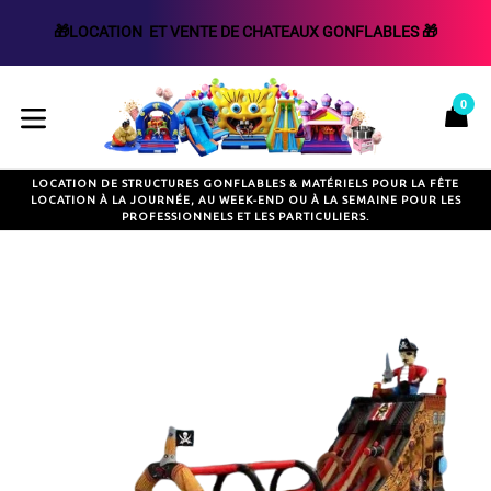
🎁LOCATION  ET VENTE DE CHATEAUX GONFLABLES 🎁
Passer
au
0
P
P
contenu
développer/réduire
LOCATION DE STRUCTURES GONFLABLES & MATÉRIELS POUR LA FÊTE
LOCATION À LA JOURNÉE, AU WEEK-END OU À LA SEMAINE POUR LES
PROFESSIONNELS ET LES PARTICULIERS.