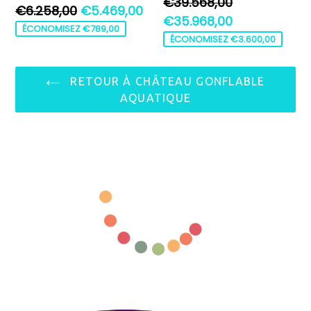
Prix
€39.568,00
Prix
€6.258,00
€5.469,00
régulier
€35.968,00
régulier
ÉCONOMISEZ €789,00
ÉCONOMISEZ €3.600,00
RETOUR À CHÂTEAU GONFLABLE
AQUATIQUE