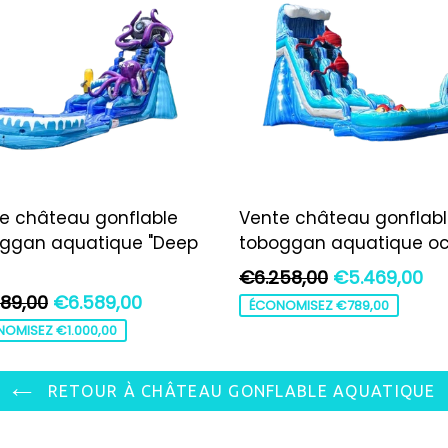
e château gonflable
Vente château gonflab
ggan aquatique "Deep
toboggan aquatique o
Prix
€6.258,00
€5.469,00
89,00
€6.589,00
régulier
ÉCONOMISEZ €789,00
ier
OMISEZ €1.000,00
RETOUR À CHÂTEAU GONFLABLE AQUATIQUE