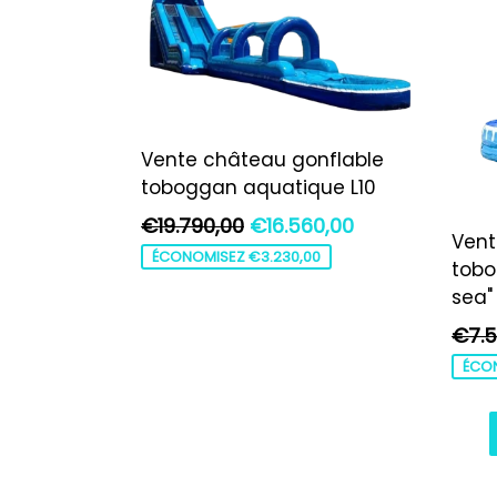
Vente château gonflable
toboggan aquatique L10
Prix
€19.790,00
€16.560,00
Vent
régulier
ÉCONOMISEZ €3.230,00
tobo
sea"
Prix
€7.5
régul
ÉCON