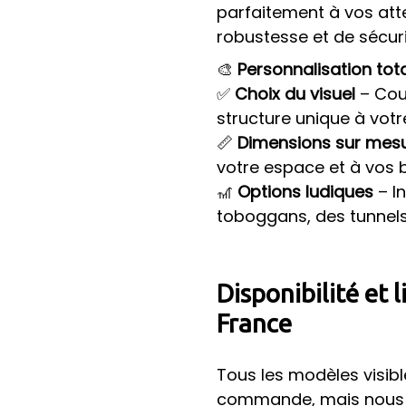
parfaitement à vos att
robustesse et de sécuri
🎨
Personnalisation tot
✅
Choix du visuel
– Coul
structure unique à votr
📏
Dimensions sur mes
votre espace et à vos 
🎢
Options ludiques
– I
toboggans, des tunnels
Disponibilité et 
France
Tous les modèles visibl
commande, mais nous 