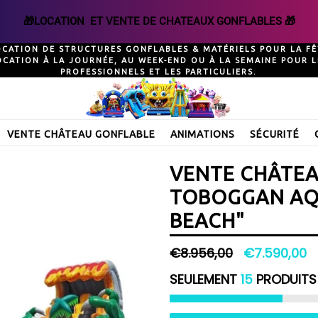
🎁LOCATION  ET VENTE DE CHATEAUX GONFLABLES 🎁
OCATION DE STRUCTURES GONFLABLES & MATÉRIELS POUR LA FÊ
OCATION À LA JOURNÉE, AU WEEK-END OU À LA SEMAINE POUR L
PROFESSIONNELS ET LES PARTICULIERS.
VENTE CHÂTEAU GONFLABLE
ANIMATIONS
SÉCURITÉ
VENTE CHÂTE
TOBOGGAN AQ
BEACH"
Prix
€8.956,00
€7.590,00
régulier
SEULEMENT
15
PRODUITS 