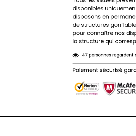
Tous les visuels présent
disponibles uniquemen
disposons en permanen
de structures gonflable
pour connaître nos disp
la structure qui corres
4
7
personnes regardent 
Paiement sécurisé gara