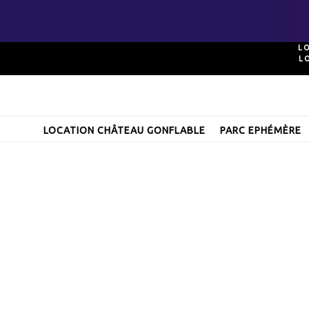
Passer
L
L
au
contenu
LOCATION CHÂTEAU GONFLABLE
PARC EPHÉMÈRE