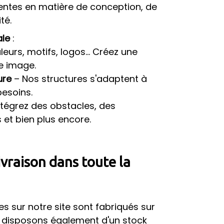
entes en matière de conception, de
té.
ale
:
eurs, motifs, logos… Créez une
e image.
ure
– Nos structures s'adaptent à
besoins.
ntégrez des obstacles, des
 et bien plus encore.
livraison dans toute la
es sur notre site sont fabriqués sur
disposons également d'un stock