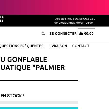
TE
Appelez-nous 06.58.06.69.50
ES
corsicagonflable@gmail.com
Recherche
PANIER
PANIER
SE CONNECTER
€0,00
QUESTIONS FRÉQUENTES
LIVRAISON
CONTACT
AU GONFLABLE
UATIQUE "PALMIER
EN STOCK !