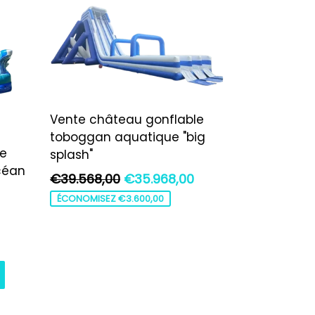
Vente château gonflable
toboggan aquatique "big
le
splash"
céan
Prix
€39.568,00
€35.968,00
régulier
ÉCONOMISEZ €3.600,00